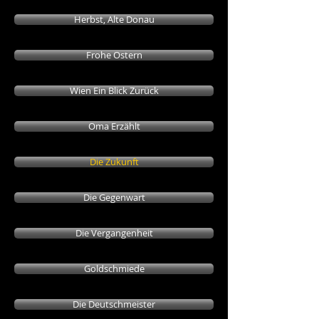
Herbst, Alte Donau
Frohe Ostern
Wien Ein Blick Zurück
Oma Erzählt
Die Zukunft
Die Gegenwart
Die Vergangenheit
Goldschmiede
Die Deutschmeister