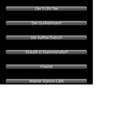
Der 5 Uhr Tee
Der Gurkenmann
Der Kaffee-Tratsch
Draußt in Stammersdorf
Freizeit
Wiener Stamm-Café
Die Zukunft?
Neu ist die Gestalt!
Was heut'modern, ist morgen alt!
Immer hastig, vorwärts eilen,
ohne Rast, ohne verweilen.