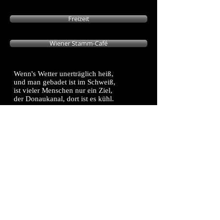
Freizeit
Wiener Stamm-Café
Wenn's Wetter unerträglich heiß,
und man gebadet ist im Schweiß,
ist vieler Menschen nur ein Ziel,
der Donaukanal, dort ist es kühl.
Das Wasser es fließt unentwegt.
Die Luft sich dadurch auch bewegt.
Dies mildert leicht der Sonne Glut
und tut allen Menschen gut.
An beiden Ufern zieht gerade,
sich lange hin die Promenade,
bepflanzt mit Heckenrosen, Bäumen,
auf Bänken kann man ruhen träumen,
im Schatten oder in der Sonne.
Am Fluß zu ruhn ist eine Wonne.
Und vieler Leute Zeitvertreib