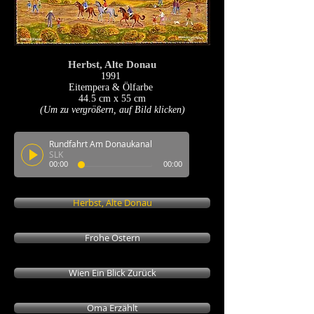
Herbst, Alte Donau
1991
Eitempera & Ölfarbe
44.5 cm x 55 cm
(Um zu vergrößern, auf Bild klicken)
Rundfahrt Am Donaukanal
SLK
00:00
00:00
Herbst, Alte Donau
Frohe Ostern
Wien Ein Blick Zurück
Oma Erzählt